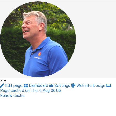
Edit page
Dashboard
Settings
Website Design
Page cached on Thu. 6 Aug 06:05
Renew cache